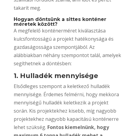
takarít meg.
Hogyan döntsünk a sittes konténer
méretek között?
A megfelelő konténerméret kiválasztása
kulcsfontosságú a projekt hatékonysága és
gazdaságossága szempontjából. Az
alábbiakban néhány szempontot talál, amelyek
segíthetnek a döntésben:
1. Hulladék mennyisége
Elsődleges szempont a keletkező hulladék
mennyisége. Érdemes felmérni, hogy mekkora
mennyiségű hulladék keletkezik a projekt
során. Kis projektekhez kisebb, míg nagyobb
projektekhez nagyobb kapacitású konténerre
lehet szükség.
Fontos kiemelnünk, hogy
maximum 6 tonna hulladék mehet a