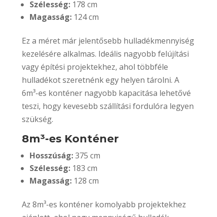
Szélesség:
178 cm
Magasság:
124 cm
Ez a méret már jelentősebb hulladékmennyiség
kezelésére alkalmas. Ideális nagyobb felújítási
vagy építési projektekhez, ahol többféle
hulladékot szeretnénk egy helyen tárolni. A
6m³-es konténer nagyobb kapacitása lehetővé
teszi, hogy kevesebb szállítási fordulóra legyen
szükség.
8m³-es Konténer
Hosszúság:
375 cm
Szélesség:
183 cm
Magasság:
128 cm
Az 8m³-es konténer komolyabb projektekhez