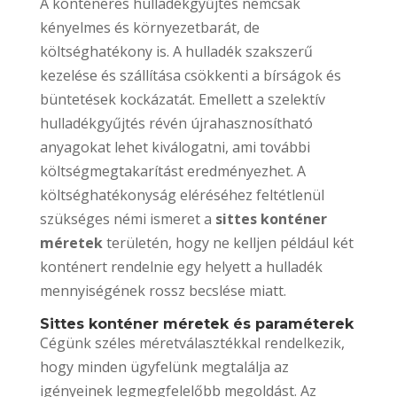
A konténeres hulladékgyűjtés nemcsak
kényelmes és környezetbarát, de
költséghatékony is. A hulladék szakszerű
kezelése és szállítása csökkenti a bírságok és
büntetések kockázatát. Emellett a szelektív
hulladékgyűjtés révén újrahasznosítható
anyagokat lehet kiválogatni, ami további
költségmegtakarítást eredményezhet. A
költséghatékonyság eléréséhez feltétlenül
szükséges némi ismeret a
sittes konténer
méretek
területén, hogy ne kelljen például két
konténert rendelnie egy helyett a hulladék
mennyiségének rossz becslése miatt.
Sittes konténer méretek és paraméterek
Cégünk széles méretválasztékkal rendelkezik,
hogy minden ügyfelünk megtalálja az
igényeinek legmegfelelőbb megoldást. Az