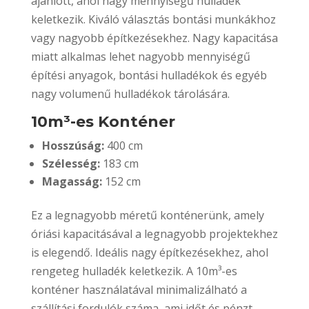
ajánlott, ahol nagy mennyiségű hulladék
keletkezik. Kiváló választás bontási munkákhoz
vagy nagyobb építkezésekhez. Nagy kapacitása
miatt alkalmas lehet nagyobb mennyiségű
építési anyagok, bontási hulladékok és egyéb
nagy volumenű hulladékok tárolására.
10m³-es Konténer
Hosszúság:
400 cm
Szélesség:
183 cm
Magasság:
152 cm
Ez a legnagyobb méretű konténerünk, amely
óriási kapacitásával a legnagyobb projektekhez
is elegendő. Ideális nagy építkezésekhez, ahol
rengeteg hulladék keletkezik. A 10m³-es
konténer használatával minimalizálható a
szállítási fordulók száma, ami időt és pénzt