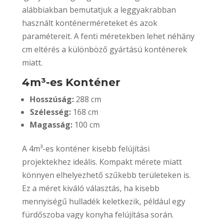
alábbiakban bemutatjuk a leggyakrabban
használt konténerméreteket és azok
paramétereit. A fenti méretekben lehet néhány
cm eltérés a különböző gyártású konténerek
miatt.
4m³-es Konténer
Hosszúság:
288 cm
Szélesség:
168 cm
Magasság:
100 cm
A 4m³-es konténer kisebb felújítási
projektekhez ideális. Kompakt mérete miatt
könnyen elhelyezhető szűkebb területeken is.
Ez a méret kiváló választás, ha kisebb
mennyiségű hulladék keletkezik, például egy
fürdőszoba vagy konyha felújítása során.