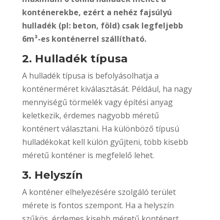
konténerekbe, ezért a nehéz fajsúlyú
hulladék (pl: beton, föld) csak legfeljebb
6m³-es konténerrel szállítható.
2. Hulladék típusa
A hulladék típusa is befolyásolhatja a
konténerméret kiválasztását. Például, ha nagy
mennyiségű törmelék vagy építési anyag
keletkezik, érdemes nagyobb méretű
konténert választani. Ha különböző típusú
hulladékokat kell külön gyűjteni, több kisebb
méretű konténer is megfelelő lehet.
3. Helyszín
A konténer elhelyezésére szolgáló terület
mérete is fontos szempont. Ha a helyszín
szűkös, érdemes kisebb méretű konténert