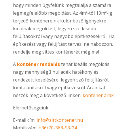
hogy minden ügyfelünk megtalálja a számára
legmegfelelőbb megoldást. Az 4m³-től 10m³-ig
terjedő konténereink különböző igényekre
kínálnak megoldást, legyen szó kisebb
felújításokról vagy nagyobb építkezésekről. Ha
építkezést vagy felújítást tervez, ne habozzon,
rendelje meg sittes konténerét még ma!
A
konténer rendelés
tehát ideális megoldás
nagy mennyiségű hulladék hatékony és
rendezett kezelésére, legyen szó felújításról,
lomtalanításról vagy építkezésről. Árainkat
nézzék meg a következő linken:
konténer árak
.
Elérhetőségeink:
E-mail cím:
info@sittkontener.hu
Mobilszám:
+36/70-368-58-24