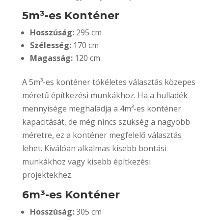
5m³-es Konténer
Hosszúság:
295 cm
Szélesség:
170 cm
Magasság:
120 cm
A 5m³-es konténer tökéletes választás közepes
méretű építkezési munkákhoz. Ha a hulladék
mennyisége meghaladja a 4m³-es konténer
kapacitását, de még nincs szükség a nagyobb
méretre, ez a konténer megfelelő választás
lehet. Kiválóan alkalmas kisebb bontási
munkákhoz vagy kisebb építkezési
projektekhez.
6m³-es Konténer
Hosszúság:
305 cm