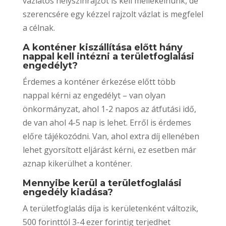
vázlatos helyszínrajzot is kell mellékelnünk, de
szerencsére egy kézzel rajzolt vázlat is megfelel
a célnak.
A konténer kiszállítása előtt hány
nappal kell intézni a területfoglalási
engedélyt?
Érdemes a konténer érkezése előtt több
nappal kérni az engedélyt – van olyan
önkormányzat, ahol 1-2 napos az átfutási idő,
de van ahol 4-5 nap is lehet. Erről is érdemes
előre tájékozódni. Van, ahol extra díj ellenében
lehet gyorsított eljárást kérni, ez esetben már
aznap kikerülhet a konténer.
Mennyibe kerül a területfoglalási
engedély kiadása?
A területfoglalás díja is kerületenként változik,
500 forinttól 3-4 ezer forintig terjedhet