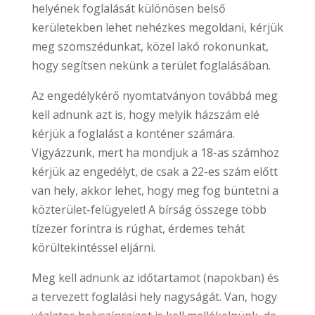
helyének foglalását különösen belső
kerületekben lehet nehézkes megoldani, kérjük
meg szomszédunkat, közel lakó rokonunkat,
hogy segítsen nekünk a terület foglalásában.
Az engedélykérő nyomtatványon továbbá meg
kell adnunk azt is, hogy melyik házszám elé
kérjük a foglalást a konténer számára.
Vigyázzunk, mert ha mondjuk a 18-as számhoz
kérjük az engedélyt, de csak a 22-es szám előtt
van hely, akkor lehet, hogy meg fog büntetni a
közterület-felügyelet! A bírság összege több
tízezer forintra is rúghat, érdemes tehát
körültekintéssel eljárni.
Meg kell adnunk az időtartamot (napokban) és
a tervezett foglalási hely nagyságát. Van, hogy