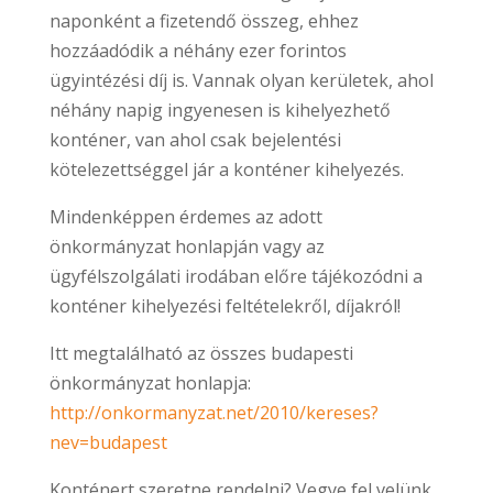
naponként a fizetendő összeg, ehhez
hozzáadódik a néhány ezer forintos
ügyintézési díj is. Vannak olyan kerületek, ahol
néhány napig ingyenesen is kihelyezhető
konténer, van ahol csak bejelentési
kötelezettséggel jár a konténer kihelyezés.
Mindenképpen érdemes az adott
önkormányzat honlapján vagy az
ügyfélszolgálati irodában előre tájékozódni a
konténer kihelyezési feltételekről, díjakról!
Itt megtalálható az összes budapesti
önkormányzat honlapja:
http://onkormanyzat.net/2010/kereses?
nev=budapest
Konténert szeretne rendelni? Vegye fel velünk