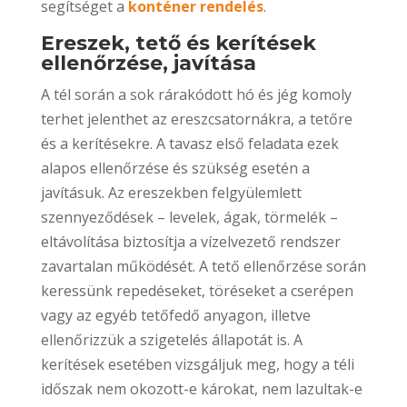
segítséget a
konténer rendelés
.
Ereszek, tető és kerítések
ellenőrzése, javítása
A tél során a sok rárakódott hó és jég komoly
terhet jelenthet az ereszcsatornákra, a tetőre
és a kerítésekre. A tavasz első feladata ezek
alapos ellenőrzése és szükség esetén a
javításuk. Az ereszekben felgyülemlett
szennyeződések – levelek, ágak, törmelék –
eltávolítása biztosítja a vízelvezető rendszer
zavartalan működését. A tető ellenőrzése során
keressünk repedéseket, töréseket a cserépen
vagy az egyéb tetőfedő anyagon, illetve
ellenőrizzük a szigetelés állapotát is. A
kerítések esetében vizsgáljuk meg, hogy a téli
időszak nem okozott-e károkat, nem lazultak-e