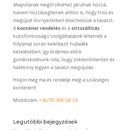
állapotának megőrzéséhez járulnak hozzá,
hanem hozzásegítenek ahhoz is, hogy friss és
megújult környezetben élvezhessük a tavaszt.
A
konténer rendelés
és a
sittszállítás
kulcsfontosságú szolgáltatások lehetnek a
folyamat során keletkező hulladék
kezelésében, így érdemes előre
gondoskodnunk róla, hogy zökkenőmentes és
hatékony legyen a tavaszi megújulás.
Hívjon még ma és rendelje meg a szükséges
konténert!
Mobilszám:
+36/70-368-58-24
Legutóbbi bejegyzések