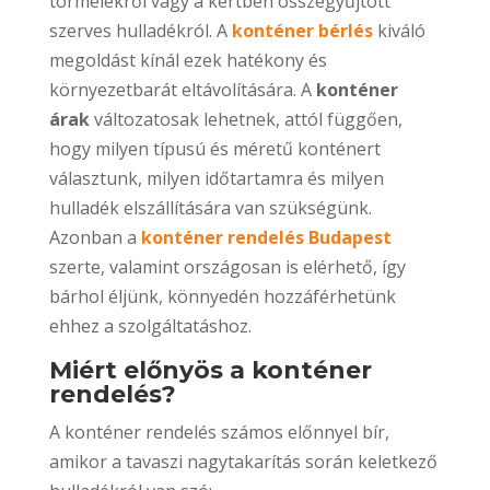
törmelékről vagy a kertben összegyűjtött
szerves hulladékról. A
konténer bérlés
kiváló
megoldást kínál ezek hatékony és
környezetbarát eltávolítására. A
konténer
árak
változatosak lehetnek, attól függően,
hogy milyen típusú és méretű konténert
választunk, milyen időtartamra és milyen
hulladék elszállítására van szükségünk.
Azonban a
konténer rendelés Budapest
szerte, valamint országosan is elérhető, így
bárhol éljünk, könnyedén hozzáférhetünk
ehhez a szolgáltatáshoz.
Miért előnyös a konténer
rendelés?
A konténer rendelés számos előnnyel bír,
amikor a tavaszi nagytakarítás során keletkező