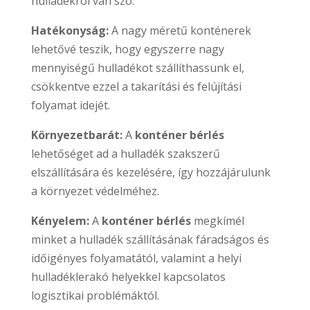
hulladékról van szó:
Hatékonyság:
A nagy méretű konténerek
lehetővé teszik, hogy egyszerre nagy
mennyiségű hulladékot szállíthassunk el,
csökkentve ezzel a takarítási és felújítási
folyamat idejét.
Környezetbarát:
A
konténer bérlés
lehetőséget ad a hulladék szakszerű
elszállítására és kezelésére, így hozzájárulunk
a környezet védelméhez.
Kényelem:
A
konténer bérlés
megkímél
minket a hulladék szállításának fáradságos és
időigényes folyamatától, valamint a helyi
hulladéklerakó helyekkel kapcsolatos
logisztikai problémáktól.