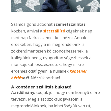
Számos gond adódhat
szemétszállítás
közben, amivel a
sittszállító
cégeknek nap
mint nap farkasszemet kell nézni. Annak
érdekében, hogy a mi megrendelőink is
zökkenőmentesen kölcsönözhessenek, a
kollégáink pedig nyugodtan végezhessék a
munkájukat, összeszedtük, hogy mikre
érdemes odafigyelni a hulladék
konténer
bérlés
nél
. Nézzük sorban!
A konténer szállítás buktatói
Az időhiány:
tudjuk jól, hogy nem könnyű előre
tervezni. Mégis azt szoktuk javasolni a
megrendelőinknek, ha lehetőségük van rá,