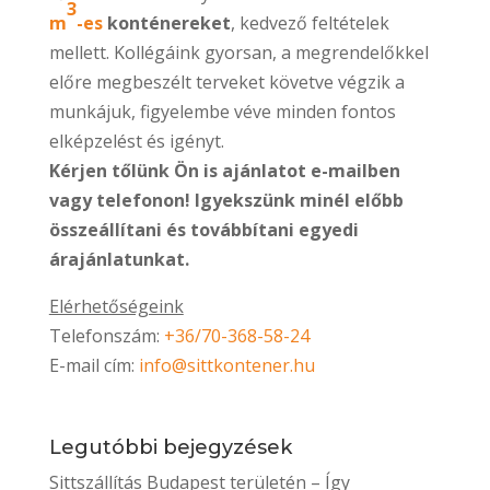
3
m
-es
konténereket
, kedvező feltételek
mellett. Kollégáink gyorsan, a megrendelőkkel
előre megbeszélt terveket követve végzik a
munkájuk, figyelembe véve minden fontos
elképzelést és igényt.
Kérjen tőlünk Ön is ajánlatot e-mailben
vagy telefonon! Igyekszünk minél előbb
összeállítani és továbbítani egyedi
árajánlatunkat.
Elérhetőségeink
Telefonszám:
+36/70-368-58-24
E-mail cím:
info@sittkontener.hu
Legutóbbi bejegyzések
Sittszállítás Budapest területén – Így