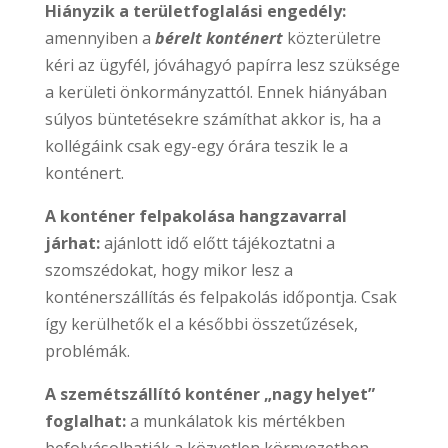
Hiányzik a területfoglalási engedély:
amennyiben a
bérelt konténert
közterületre
kéri az ügyfél, jóváhagyó papírra lesz szüksége
a kerületi önkormányzattól. Ennek hiányában
súlyos büntetésekre számíthat akkor is, ha a
kollégáink csak egy-egy órára teszik le a
konténert.
A konténer felpakolása hangzavarral
járhat:
ajánlott idő előtt tájékoztatni a
szomszédokat, hogy mikor lesz a
konténerszállítás és felpakolás időpontja. Csak
így kerülhetők el a későbbi összetűzések,
problémák.
A szemétszállító konténer „nagy helyet”
foglalhat:
a munkálatok kis mértékben
befolyásolhatják a közvetlen környezetben