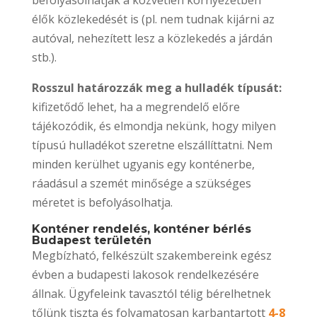
élők közlekedését is (pl. nem tudnak kijárni az
autóval, nehezített lesz a közlekedés a járdán
stb.).
Rosszul határozzák meg a hulladék típusát:
kifizetődő lehet, ha a megrendelő előre
tájékozódik, és elmondja nekünk, hogy milyen
típusú hulladékot szeretne elszállíttatni. Nem
minden kerülhet ugyanis egy konténerbe,
ráadásul a szemét minősége a szükséges
méretet is befolyásolhatja.
Konténer rendelés, konténer bérlés
Budapest területén
Megbízható, felkészült szakembereink egész
évben a budapesti lakosok rendelkezésére
állnak. Ügyfeleink tavasztól télig bérelhetnek
tőlünk tiszta és folyamatosan karbantartott
4-8