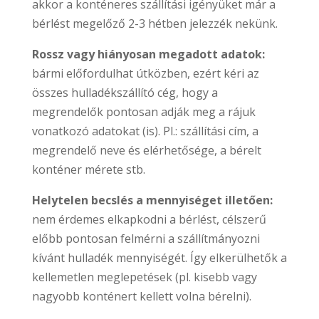
akkor a konténeres szállítási igényüket már a
bérlést megelőző 2-3 hétben jelezzék nekünk.
Rossz vagy hiányosan megadott adatok:
bármi előfordulhat útközben, ezért kéri az
összes hulladékszállító cég, hogy a
megrendelők pontosan adják meg a rájuk
vonatkozó adatokat (is). Pl.: szállítási cím, a
megrendelő neve és elérhetősége, a bérelt
konténer mérete stb.
Helytelen becslés a mennyiséget illetően:
nem érdemes elkapkodni a bérlést, célszerű
előbb pontosan felmérni a szállítmányozni
kívánt hulladék mennyiségét. Így elkerülhetők a
kellemetlen meglepetések (pl. kisebb vagy
nagyobb konténert kellett volna bérelni).