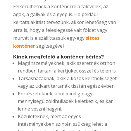
Felkerülhetnek a konténerre a falevelek, az
ágak, a gallyak és a gyep is. Ha például
kertátalakítást tervezünk, akkor lehetőség van
arra is, hogy a feleslegessé vált földet vagy
murvát is elszállíttassuk egy-egy
sittes
konténer
segítségével.
Kinek megfelelő a konténer bérlés?
Magánszemélyeknek, akik szeretnék otthon
rendben tartani a kertjüket ősszel és télen is.
Társasházaknak, akik a közös kerthelyiséget
vagy az udvart tartanák tisztán egész évben.
Kertészeteknek, ahol mindig nagy
mennyiségű zöldhulladék keletkezik, és kár
lenne veszni hagyni.
Közületeknek, mert az egyes
intézményekben szintén szükség lehet a