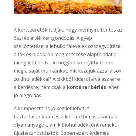
A kertszeretők tudják, hogy mennyire fontos az
őszi és a téli kertgondozás. A gyep
szellőztetése, a lehulló falevelek összegyűjtése,
a fák és a bokrok megmetszése alapfeladat a
hideg időben is. De hogyan könnyíthetnénk
meg a saját munkánkat, mit kezdjük azzal a sok
zöldhulladékkal? A cikkből kiderül a válasz erre
a kérdésre, nem csak a
konténer bérlés
lehet
jó megoldás.
A komposztálás jó kezdet lehet. A
háztartásunkban és a kertünkben is akadnak
olyan anyagok, amik biohulladékként remekül
újrahasznosíthatók. Éppen ezért érdemes