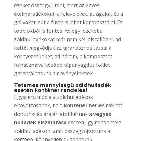
ezeket összegyűjteni, mert az egyes
ételmaradékokat, a faleveleket, az ágakat és a
gallyakat, sőt a füvet is lehet komposztálni. Ez
több okból is fontos. Ad egy, ezeket a
zöldhulladékokat már nem kell elszállítani, ad
kettő, megvédjük az újrahasznosítással a
környezetünket, ad három, a komposztot
felhasználva később tápanyagdús földet
garantálhatunk a növényeinknek.
Tetemes mennyiségű zöldhulladék
esetén konténer rendelés!
Egyszerű módja a zöldhulladékok
eltávolításának, ha a
konténer bérlés
mellett
döntünk, és árajánlatot kérünk a
vegyes
hulladék elszállítása
esetén. Így mindenféle
zöldhulladékon, amit összegyűjtöttünk a
kertben, könnyedén túladhatunk.