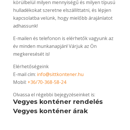
körülbelül milyen mennyiségű és milyen típusú
hulladékokat szeretne elszállíttatni, és lépjen
kapcsolatba velünk, hogy mielőbb árajánlatot
adhassunk!
E-mailen és telefonon is elérhetők vagyunk az
év minden munkanapján! Várjuk az Ön
megkeresését is!
Elérhetőségeink
E-mail cím:
info@sittkontener.hu
Mobil:
+36/70-368-58-24
Olvassa el régebbi bejegyzéseinket is:
Vegyes konténer rendelés
Vegyes konténer árak