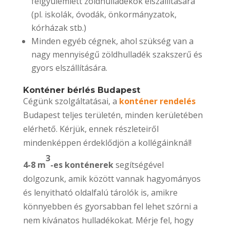
felgyülemlett zöldhulladékok elszállítására
(pl. iskolák, óvodák, önkormányzatok,
kórházak stb.)
Minden egyéb cégnek, ahol szükség van a
nagy mennyiségű zöldhulladék szakszerű és
gyors elszállítására.
Konténer bérlés Budapest
Cégünk szolgáltatásai, a
konténer rendelés
Budapest teljes területén, minden kerületében
elérhető. Kérjük, ennek részleteiről
mindenképpen érdeklődjön a kollégáinknál!
3
4-8 m
-es konténerek
segítségével
dolgozunk, amik között vannak hagyományos
és lenyitható oldalfalú tárolók is, amikre
könnyebben és gyorsabban fel lehet szórni a
nem kívánatos hulladékokat. Mérje fel, hogy