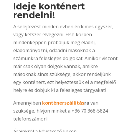
Ideje konténert
rendelni!
A selejtezést minden évben érdemes egyszer,
vagy kétszer elvégezni. Első körben
mindenképpen próbáljuk meg eladni,
eladományozni, odaadni másoknak a
számunkra felesleges dolgokat. Amikor viszont
már csak olyan dolgok vannak, amikre
másoknak sincs szüksége, akkor rendeljünk
egy konténert, ezt helyeztessük el a megfelelő
helyre és dobjuk ki a felesleges tárgyakat!
Amennyiben
konténerszállítás
ra
van
szüksége, hívjon minket a +36 70 368-5824
telefonszámon!
Árainkról a következő linken