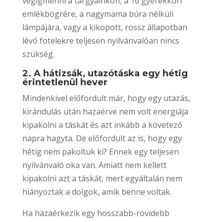
végigmenni a tárgyainkon, a 16 gyerekkori
emlékbögrére, a nagymama búra nélküli
lámpájára, vagy a kikopott, rossz állapotban
lévő fotelekre teljesen nyilvánvalóan nincs
szükség.
2. A hátizsák, utazótáska egy hétig
érintetlenül hever
Mindenkivel előfordult már, hogy egy utazás,
kirándulás után hazaérve nem volt energiája
kipakolni a táskát és azt inkább a követező
napra hagyta. De előfordult az is, hogy egy
hétig nem pakoltuk ki? Ennek egy teljesen
nyilvánvaló oka van. Amiatt nem kellett
kipakolni azt a táskát, mert egyáltalán nem
hiányoztak a dolgok, amik benne voltak.
Ha hazaérkezik egy hosszabb-rövidebb