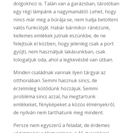
dolgokhoz is. Talán van a garázsban, tárolóban
egy régi lámpánk a nagymamától. Lehet, hogy
nincs már meg a búrája se, nem tudja betölteni
valós funkcióját. Habár bármikor ránézünk,
kellemes emlékek jutnak eszünkbe, de ne
felejtsük el közben, hogy jelenleg csak a port
gyűjti, nem használjuk lakásunkban, csak
tologatjuk oda, ahol a legkevésbé van útban.
Minden családnak vannak ilyen tárgyai az
otthonában. Semmi hasznuk sincs, de
érzelmileg kötődünk hozzájuk. Semmi
probléma sincs azzal, ha megtartunk
emlékeket, fényképeket a közös élményekről,
de nyilván nem tarthatunk meg mindent.
Persze nem egyszerű a feladat, de érdemes