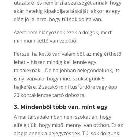
utazásról és nem érzi a szükségét annak, hogy
akár hetekig kipakolja a táskáját, akkor ez egy
elég jó jel arra, hogy túl sok dolga van.
Azért nem hiányoznak ezek a dolgok, mert
minimum kettő van ezekből.
Persze, ha kettő van valamiből, az még érthető
lehet – hiszen mindig kell lennie egy
tartaléknak… De ha jobban belegondolunk, itt
is nyilvánvaló, hogy nincs szükségünk 5
hajkefére, 2 zacskó mini tusfürdőre vagy épp
20 kontaklencse tartó dobozra.
3. Mindenből több van, mint egy
A mai társadalomban nem szokatlan, hogy
elfelejtjük, hogy miből mennyi van otthon. Ez az
alapja ennek a bejegyzésnek. Túl sok dolgunk