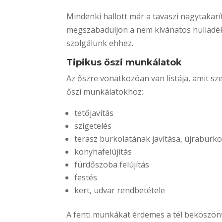
Mindenki hallott már a tavaszi nagytakarí
megszabaduljon a nem kívánatos hulladék
szolgálunk ehhez.
Tipikus őszi munkálatok
Az őszre vonatkozóan van listája, amit sze
őszi munkálatokhoz:
tetőjavítás
szigetelés
terasz burkolatának javítása, újraburko
konyhafelújítás
fürdőszoba felújítás
festés
kert, udvar rendbetétele
A fenti munkákat érdemes a tél beköszönte