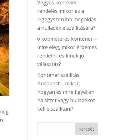
Vegyes konténer
rendelés: mikor ez a
legegyszerűbb megoldás
a hulladék elszállítására?
6 köbméteres konténer –
mire elég, mikor érdemes
rendelni, és kinek jó
választás?
Konténer szállítás
Budapest – mikor,
hogyan és mire figyeljen,
ha sittet vagy hulladékot
kell elszállítani?
 még
és