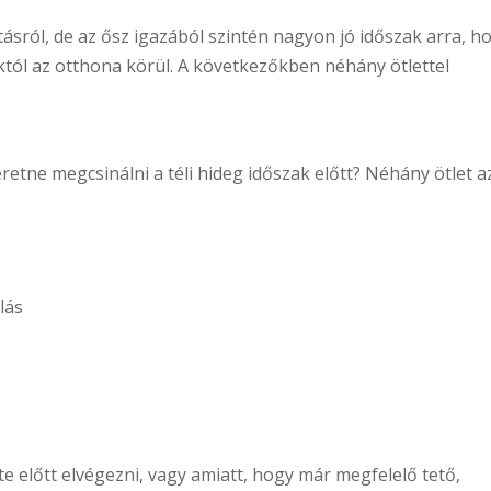
tásról, de az ősz igazából szintén nagyon jó időszak arra, h
tól az otthona körül. A következőkben néhány ötlettel
retne megcsinálni a téli hideg időszak előtt? Néhány ötlet a
lás
 előtt elvégezni, vagy amiatt, hogy már megfelelő tető,