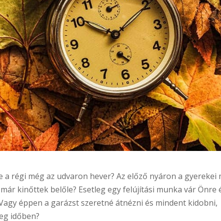
 de a régi még az udvaron hever? Az előző nyáron a gyerekei
e már kinőttek belőle? Esetleg egy felújítási munka vár Önre 
? Vagy éppen a garázst szeretné átnézni és mindent kidobni,
deg időben?