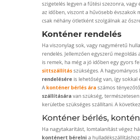
szigetelés legyen a fűtési szezonra, vag
az időben, viszont a hűvösebb évszakok 
csak néhány ötletként szolgálnak az őszre
Konténer rendelés
Ha viszonylag sok, vagy nagyméretű hulla
rendelés. Jellemzően egyszerű megoldás 
is remek, ha még a jó időben egy gyors fel
sittszállítás
szükséges. A hagyományos 
rendelésére
is lehetőség van, így sokka
A
konténer bérlés ára
számos tényezőtől
szállítására
van szükség, természetesen f
kerületbe szükséges szállítani. A következő
Konténer bérlés, konté
Ha nagytakarítást, lomtalanítást végez há
konténert bérelni
a hulladékszállításho