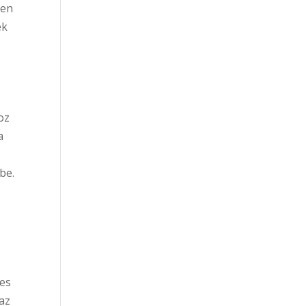
ben
ek
oz
a
be.
mes
az