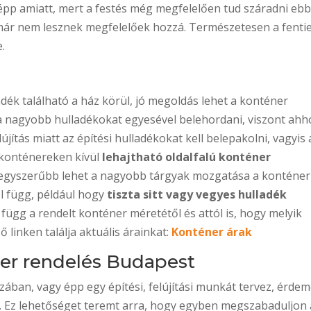
y épp amiatt, mert a festés még megfelelően tud száradni eb
már nem lesznek megfelelőek hozzá. Természetesen a fenti
.
dék található a ház körül, jó megoldás lehet a konténer
a nagyobb hulladékokat egyesével belehordani, viszont ahh
újítás miatt az építési hulladékokat kell belepakolni, vagyis 
konténereken kívül
lehajtható oldalfalú konténer
l egyszerűbb lehet a nagyobb tárgyak mozgatása a konténer
 függ, például hogy
tiszta sitt vagy vegyes hulladék
ügg a rendelt konténer méretétől és attól is, hogy melyik
 linken találja aktuális árainkat:
Konténer árak
ner rendelés Budapest
zában, vagy épp egy építési, felújítási munkát tervez, érde
z. Ez lehetőséget teremt arra, hogy egyben megszabaduljon 