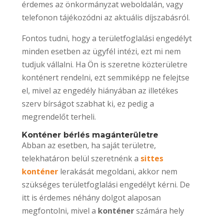
érdemes az önkormányzat weboldalán, vagy
telefonon tájékozódni az aktuális díjszabásról.
Fontos tudni, hogy a területfoglalási engedélyt
minden esetben az ügyfél intézi, ezt mi nem
tudjuk vállalni. Ha Ön is szeretne közterületre
konténert rendelni, ezt semmiképp ne felejtse
el, mivel az engedély hiányában az illetékes
szerv bírságot szabhat ki, ez pedig a
megrendelőt terheli.
Konténer bérlés magánterületre
Abban az esetben, ha saját területre,
telekhatáron belül szeretnénk a
sittes
konténer
lerakását megoldani, akkor nem
szükséges területfoglalási engedélyt kérni. De
itt is érdemes néhány dolgot alaposan
megfontolni, mivel a
konténer
számára hely