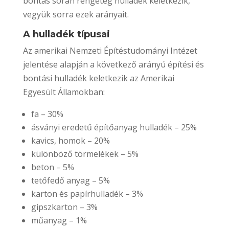
bontás során rengeteg hulladék keletkezik,
vegyük sorra ezek arányait.
A hulladék típusai
Az amerikai Nemzeti Építéstudományi Intézet
jelentése alapján a következő arányú építési és
bontási hulladék keletkezik az Amerikai
Egyesült Államokban:
fa – 30%
ásványi eredetű építőanyag hulladék – 25%
kavics, homok – 20%
különböző törmelékek – 5%
beton – 5%
tetőfedő anyag – 5%
karton és papírhulladék – 3%
gipszkarton – 3%
műanyag – 1%