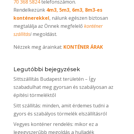
70 368 5824
telefonszámon.
Rendelkezünk
4m3, 5m3, 6m3, 8m3-es
konténerekkel
, nálunk egészen biztosan
megtalálja az Önnek megfelelő
konténer
szállítás
i
megoldást.
Nézzek meg árainkat:
KONTÉNER ÁRAK
Legutóbbi bejegyzések
Sittszállítás Budapest területén – Így
szabadulhat meg gyorsan és szabályosan az
építési törmeléktől
Sitt szállítás: minden, amit érdemes tudni a
gyors és szabályos törmelék elszállításról
Vegyes konténer rendelés: mikor ez a
legegyszerűbb megoldás a hulladék