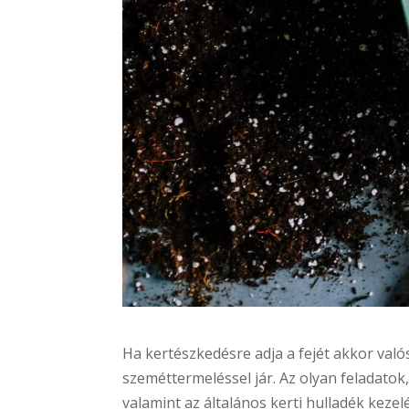
Ha kertészkedésre adja a fejét akkor való
szeméttermeléssel jár. Az olyan feladatok,
valamint az általános kerti hulladék keze