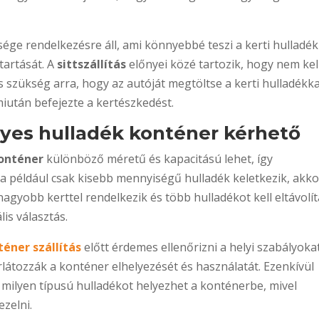
ége rendelkezésre áll, ami könnyebbé teszi a kerti hulladék
tartását. A
sittszállítás
előnyei közé tartozik, hogy nem kel
cs szükség arra, hogy az autóját megtöltse a kerti hulladékka
miután befejezte a kertészkedést.
yes hulladék konténer kérhető
konténer
különböző méretű és kapacitású lehet, így
Ha például csak kisebb mennyiségű hulladék keletkezik, akko
agyobb kerttel rendelkezik és több hulladékot kell eltávolít
is választás.
téner szállítás
előtt érdemes ellenőrizni a helyi szabályokat
látozzák a konténer elhelyezését és használatát. Ezenkívül
 milyen típusú hulladékot helyezhet a konténerbe, mivel
ezelni.