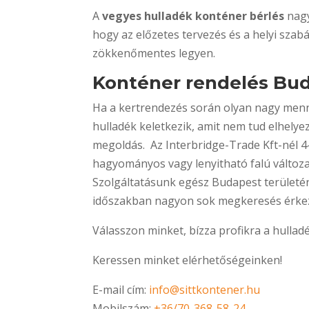
A
vegyes hulladék konténer bérlés
nagy
hogy az előzetes tervezés és a helyi sza
zökkenőmentes legyen.
Konténer rendelés Bu
Ha a kertrendezés során olyan nagy mennyi
hulladék keletkezik, amit nem tud elhelye
megoldás. Az Interbridge-Trade Kft-nél 
hagyományos vagy lenyitható falú válto
Szolgáltatásunk egész Budapest területén 
időszakban nagyon sok megkeresés érkez
Válasszon minket, bízza profikra a hulladé
Keressen minket elérhetőségeinken!
E-mail cím:
info@sittkontener.hu
Mobilszám:
+36/70-368-58-24