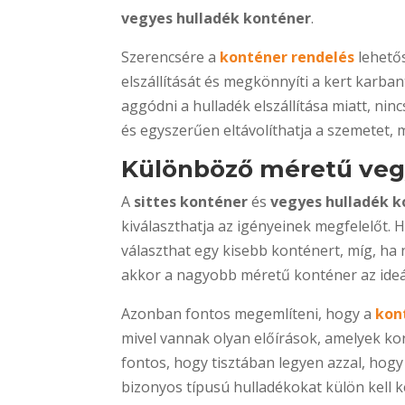
vegyes hulladék konténer
.
Szerencsére a
konténer rendelés
lehetős
elszállítását és megkönnyíti a kert karban
aggódni a hulladék elszállítása miatt, nin
és egyszerűen eltávolíthatja a szemetet, 
Különböző méretű veg
A
sittes konténer
és
vegyes hulladék 
kiválaszthatja az igényeinek megfelelőt. 
választhat egy kisebb konténert, míg, ha n
akkor a nagyobb méretű konténer az ideál
Azonban fontos megemlíteni, hogy a
kon
mivel vannak olyan előírások, amelyek kor
fontos, hogy tisztában legyen azzal, hogy
bizonyos típusú hulladékokat külön kell k