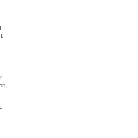
l
l,
r
ani,
,