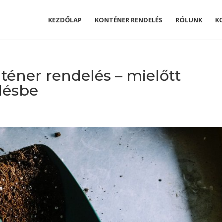
KEZDŐLAP
KONTÉNER RENDELÉS
RÓLUNK
K
téner rendelés – mielőtt
désbe