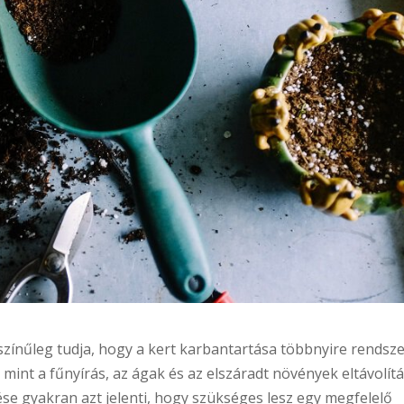
színűleg tudja, hogy a kert karbantartása többnyire rendsz
 mint a fűnyírás, az ágak és az elszáradt növények eltávolítá
lése gyakran azt jelenti, hogy szükséges lesz egy megfelelő