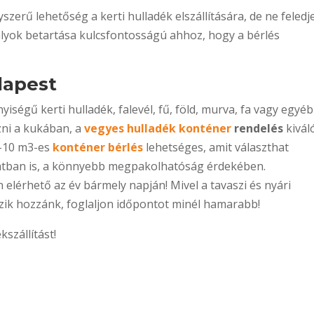
szerű lehetőség a kerti hulladék elszállítására, de ne feledj
bályok betartása kulcsfontosságú ahhoz, hogy a bérlés
dapest
ségű kerti hulladék, falevél, fű, föld, murva, fa vagy egyéb
zni a kukában, a
vegyes hulladék konténer
rendelés
kivál
4-10 m3-es
konténer bérlés
lehetséges, amit választhat
zatban is, a könnyebb megpakolhatóság érdekében.
elérhető az év bármely napján! Mivel a tavaszi és nyári
ik hozzánk, foglaljon időpontot minél hamarabb!
kszállítást!