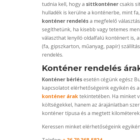
tudnia kell, hogy a
sittkonténer
csakis si
hulladék is kerülne a konténerbe, mint fa
konténer rendelés
a megfelelő választás
segíthetünk, ha kisebb vagy tetemes men
választhat lenyíló oldalfalú konténert i
(fa, gipszkarton, műanyag, papír) szállí
rendelés.
Konténer rendelés ára
Konténer bérlés
esetén cégünk egész Bud
kapcsolatot elérhetőségeink egyikén és a
konténer árak
tekintetében. Ha minket vá
költségekkel, hanem az árajánlatban szerep
konténer típusa és a megtett kilométerek 
Keressen minket elérhetőségeink egyikén
Telefon:
+ 36 70 368-5824