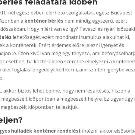
érlés feladatára időben
ft.-nél egész évben elérhető szolgáltatás, egész Budapest
. Azonban a
konténer bérlés
nem mindig egyszerű, ezért
időszakban. Hogy miért van ez így? Tavaszi és nyári idősza
delés
lehetőségét, ezért mondhatni tumultus alakulhat ki,
k a konténerek. Ezért érdemes előre jelezni igényét és
djon le. Ezen kívül van még egy tényező, ami befolyásolhatj
z esetben, ha közterületen szeretné elhelyezni a konténert
ület foglalási engedélyt kell kérni, ami szintén igénybe ves
e.
, akkor biztos lehet benne, hogy nem lesz késés, hiszen a
 a megbeszélt időpontban a megbeszélt helyre. Ez ugyanúgy 
re megbeszélt időpontban teljesítjük.
eljen?
gyes hulladék konténer rendelést
intézni, akkor elsősor