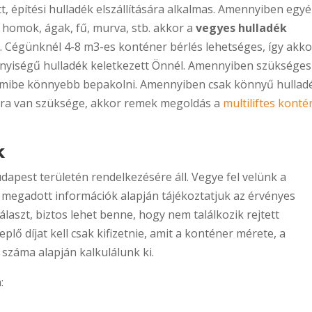
tt, építési hulladék elszállítására alkalmas. Amennyiben egy
, homok, ágak, fű, murva, stb. akkor a
vegyes hulladék
. Cégünknél 4-8 m3-es konténer bérlés lehetséges, így akko
nyiségű hulladék keletkezett Önnél. Amennyiben szükséges
s, amibe könnyebb bepakolni. Amennyiben csak könnyű hullad
tásra van szüksége, akkor remek megoldás a
multiliftes konté
k
apest területén rendelkezésére áll. Vegye fel velünk a
 megadott információk alapján tájékoztatjuk az érvényes
laszt, biztos lehet benne, hogy nem találkozik rejtett
lő díjat kell csak kifizetnie, amit a konténer mérete, a
száma alapján kalkulálunk ki.
: