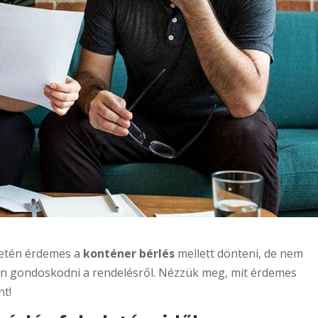
setén érdemes a
konténer bérlés
mellett dönteni, de nem
en gondoskodni a rendelésről. Nézzük meg, mit érdemes
nt!