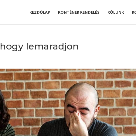
KEZDŐLAP
KONTÉNER RENDELÉS
RÓLUNK
K
ehogy lemaradjon