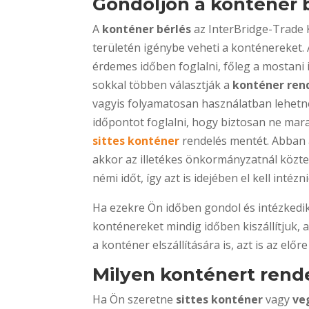
Gondoljon a konténer b
A
konténer bérlés
az InterBridge-Trade K
területén igénybe veheti a konténereket
érdemes időben foglalni, főleg a mostani 
sokkal többen választják a
konténer ren
vagyis folyamatosan használatban lehetne
időpontot foglalni, hogy biztosan ne mara
sittes konténer
rendelés mentét. Abban a
akkor az illetékes önkormányzatnál közter
némi időt, így azt is idejében el kell intézni
Ha ezekre Ön időben gondol és intézkedik
konténereket mindig időben kiszállítjuk,
a konténer elszállítására is, azt is az elő
Milyen konténert rend
Ha Ön szeretne
sittes konténer
vagy
ve