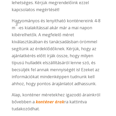
lehetséges. Kérjük megrendelőink ezzel
kapcsolatos megértését!
Hagyományos és lenyitható konténereink 4-8
3
m
-es kialakítással akár már a mai napon
kibérelhetők. A megfelelő méret
kiválasztásában és tanácsadásban örömmel
segítünk az érdeklődőknek. Kérjük, hogy az
ajánlatkérés előtt írják össze, hogy milyen
típusú hulladék elszállításáról lenne szó, és
becsüljék fel annak mennyiségét is! Ezeket az
információkat mindenképpen tudnunk kell
ahhoz, hogy pontos árajánlatot adhassunk.
Alap, konténer méretekhez igazodó árainkról
bővebben a
konténer árak
ra kattintva
tudakozódhat.