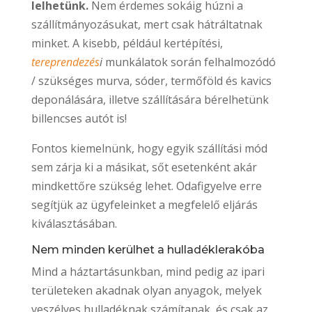
lelhetünk.
Nem érdemes sokáig húzni a
szállítmányozásukat, mert csak hátráltatnak
minket. A kisebb, például kertépítési,
tereprendezés
i
munkálatok során felhalmozódó
/ szükséges murva, sóder, termőföld és kavics
deponálására, illetve szállítására bérelhetünk
billencses autót is!
Fontos kiemelnünk, hogy egyik szállítási mód
sem zárja ki a másikat, sőt esetenként akár
mindkettőre szükség lehet. Odafigyelve erre
segítjük az ügyfeleinket a megfelelő eljárás
kiválasztásában.
Nem minden kerülhet a hulladéklerakóba
Mind a háztartásunkban, mind pedig az ipari
területeken akadnak olyan anyagok, melyek
veszélyes hulladéknak számítanak, és csak az