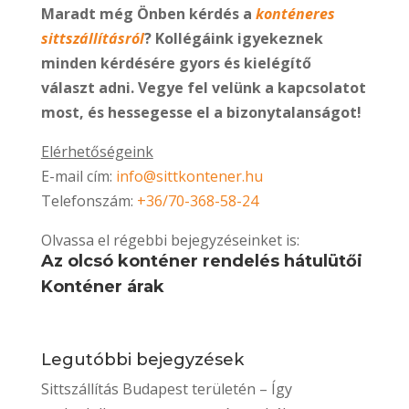
Maradt még Önben kérdés a
konténeres
sittszállításról
? Kollégáink igyekeznek
minden kérdésére gyors és kielégítő
választ adni. Vegye fel velünk a kapcsolatot
most, és hessegesse el a bizonytalanságot!
Elérhetőségeink
E-mail cím:
info@sittkontener.hu
Telefonszám:
+36/70-368-58-24
Olvassa el régebbi bejegyzéseinket is:
Az olcsó konténer rendelés hátulütői
Konténer árak
Legutóbbi bejegyzések
Sittszállítás Budapest területén – Így