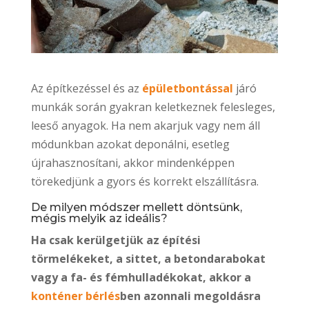
Az építkezéssel és az
épületbontással
járó
munkák során gyakran keletkeznek felesleges,
leeső anyagok. Ha nem akarjuk vagy nem áll
módunkban azokat deponálni, esetleg
újrahasznosítani, akkor mindenképpen
törekedjünk a gyors és korrekt elszállításra.
De milyen módszer mellett döntsünk,
mégis melyik az ideális?
Ha csak kerülgetjük az építési
törmelékeket, a sittet, a betondarabokat
vagy a fa- és fémhulladékokat, akkor a
konténer bérlés
ben azonnali megoldásra