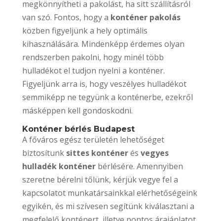
megkönnyítheti a pakolást, ha sitt szállításról
van szó. Fontos, hogy a
konténer pakolás
közben figyeljünk a hely optimális
kihasználására. Mindenképp érdemes olyan
rendszerben pakolni, hogy minél több
hulladékot el tudjon nyelni a konténer.
Figyeljünk arra is, hogy veszélyes hulladékot
semmiképp ne tegyünk a konténerbe, ezekről
másképpen kell gondoskodni.
Konténer bérlés Budapest
A főváros egész területén lehetőséget
biztosítunk
sittes konténer
és
vegyes
hulladék konténer
bérlésére. Amennyiben
szeretne bérelni tőlünk, kérjük vegye fel a
kapcsolatot munkatársainkkal elérhetőségeink
egyikén, és mi szívesen segítünk kiválasztani a
megfelelő konténert, illetve pontos árajánlatot