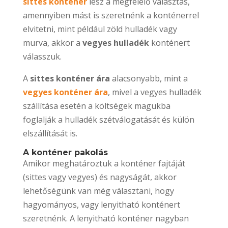
sittes konténer
lesz a megfelelő választás,
amennyiben mást is szeretnénk a konténerrel
elvitetni, mint például zöld hulladék vagy
murva, akkor a
vegyes hulladék
konténert
válasszuk.
A
sittes konténer ára
alacsonyabb, mint a
vegyes konténer ára
, mivel a vegyes hulladék
szállítása esetén a költségek magukba
foglalják a hulladék szétválogatását és külön
elszállítását is.
A konténer pakolás
Amikor meghatároztuk a konténer fajtáját
(sittes vagy vegyes) és nagyságát, akkor
lehetőségünk van még választani, hogy
hagyományos, vagy lenyitható konténert
szeretnénk. A lenyitható konténer nagyban