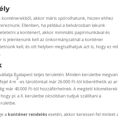
ély
s konténerekből, akkor máris spórolhatunk, hiszen ehhez
reznünk. Ellenben, ha például a belvárosban lakunk
letetetni a konténert, akkor minimális papírmunkával és
r is jelentenünk kell az önkormányzatnál a konténer
etnünk kell, és ott helyben megtudhatjuk azt is, hogy ez mi
.
k
 vállalja Budapest teljes területén. Minden kerületbe megvan
3
feje! 4 m
-es tárolóinkat már 26.000 Ft-tól kiberélhetik az ar
ig már 40.000 Ft-tól hozzáférhetnek. A megtett kilométerek 
hogy pl. a X. kerületbe olcsóbban tudjuk szállítani a
erületbe.
ge a
konténer rendelés
esetén, akkor keressen fel minket 