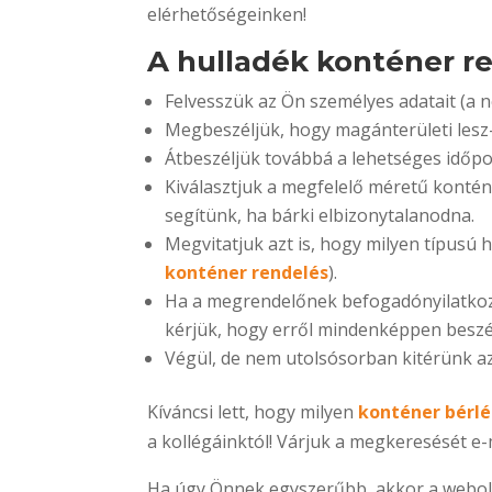
elérhetőségeinken!
A hulladék konténer 
Felvesszük az Ön személyes adatait (a n
Megbeszéljük, hogy magánterületi lesz-
Átbeszéljük továbbá a lehetséges időpon
Kiválasztjuk a megfelelő méretű kontén
segítünk, ha bárki elbizonytalanodna.
Megvitatjuk azt is, hogy milyen típusú hu
konténer rendelés
).
Ha a megrendelőnek befogadónyilatkoza
kérjük, hogy erről mindenképpen besz
Végül, de nem utolsósorban kitérünk az 
Kíváncsi lett, hogy milyen
konténer bérlé
a kollégáinktól! Várjuk a megkeresését e
Ha úgy Önnek egyszerűbb, akkor a webolda