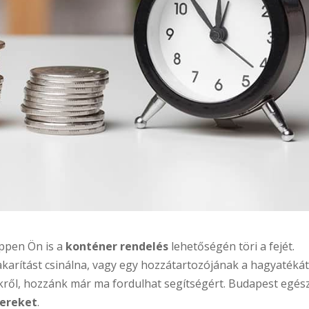
ppen Ön is a
konténer rendelés
lehetőségén töri a fejét.
ytakarítást csinálna, vagy egy hozzátartozójának a hagyatéká
yikről, hozzánk már ma fordulhat segítségért. Budapest egés
nereket
.