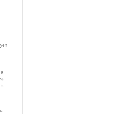
lyen
 a
ra
is
az