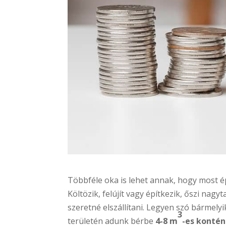
Többféle oka is lehet annak, hogy most é
Költözik, felújít vagy építkezik, őszi nag
szeretné elszállítani. Legyen szó bármel
3
területén adunk bérbe
4-8 m
-es konté