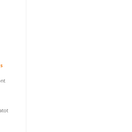
s
ont
atot