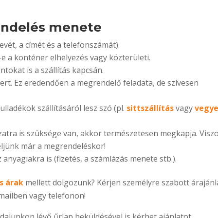
rendelés menete
evét, a címét és a telefonszámát).
e a konténer elhelyezés vagy közterületi.
tokat is a szállítás kapcsán.
ert. Ez eredendően a megrendelő feladata, de szívesen
lladékok szállításáról lesz szó (pl.
sittszállítás
vagy
vegye
tra is szüksége van, akkor természetesen megkapja. Visz
éljünk már a megrendeléskor!
anyagiakra is (fizetés, a számlázás menete stb.).
s árak
mellett dolgozunk? Kérjen személyre szabott árajánl
-mailben vagy telefonon!
lunkon lévő űrlap beküldésével is kérhet ajánlatot.