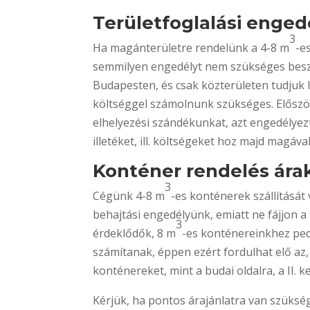
Területfoglalási enged
3
Ha magánterületre rendelünk a 4-8 m
-e
semmilyen engedélyt nem szükséges besze
Budapesten, és csak közterületen tudjuk 
költséggel számolnunk szükséges. Előszö
elhelyezési szándékunkat, azt engedélyezt
illetéket, ill. költségeket hoz majd magával
Konténer rendelés ára
3
Cégünk 4-8 m
-es konténerek szállítását
behajtási engedélyünk, emiatt ne fájjon a 
3
érdeklődők, 8 m
-es konténereinkhez ped
számítanak, éppen ezért fordulhat elő az, 
konténereket, mint a budai oldalra, a II. k
Kérjük, ha pontos árajánlatra van szüksé