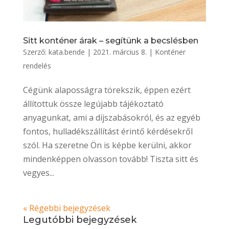
Sitt konténer árak – segítünk a becslésben
Szerző:
kata.bende
|
2021. március 8.
|
Konténer
rendelés
Cégünk alaposságra törekszik, éppen ezért
állítottuk össze legújabb tájékoztató
anyagunkat, ami a díjszabásokról, és az egyéb
fontos, hulladékszállítást érintő kérdésekről
szól. Ha szeretne Ön is képbe kerülni, akkor
mindenképpen olvasson tovább! Tiszta sitt és
vegyes...
« Régebbi bejegyzések
Legutóbbi bejegyzések